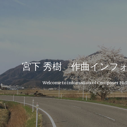
ip to main content
Skip to navigat
宮下 秀樹 作曲インフ
Welcome to infomation of Composer Hid