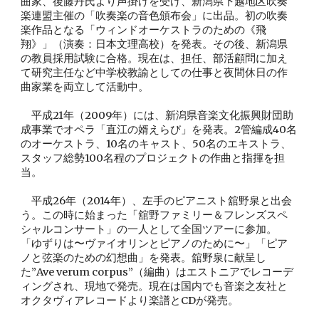
曲家、後藤丹氏より声掛けを受け、新潟県下越地区吹奏
楽連盟主催の「吹奏楽の音色頒布会」に出品。初の吹奏
楽作品となる「ウィンドオーケストラのための《飛
翔》」（演奏：日本文理高校）を発表。その後、新潟県
の教員採用試験に合格。現在は、担任、部活顧問に加え
て研究主任など中学校教諭としての仕事と夜間休日の作
曲家業を両立して活動中。
　平成21年（2009年）には、新潟県音楽文化振興財団助
成事業でオペラ「直江の婿えらび」を発表。2管編成40名
のオーケストラ、10名のキャスト、50名のエキストラ、
スタッフ総勢100名程のプロジェクトの作曲と指揮を担
当。
　平成26年（2014年）、左手のピアニスト舘野泉と出会
う。この時に始まった「舘野ファミリー＆フレンズスペ
シャルコンサート」の一人として全国ツアーに参加。
「ゆずりは〜ヴァイオリンとピアノのために〜」「ピア
ノと弦楽のための幻想曲」を発表。舘野泉に献呈し
た”Ave verum corpus”（編曲）はエストニアでレコーデ
ィングされ、現地で発売。現在は国内でも音楽之友社と
オクタヴィアレコードより楽譜とCDが発売。