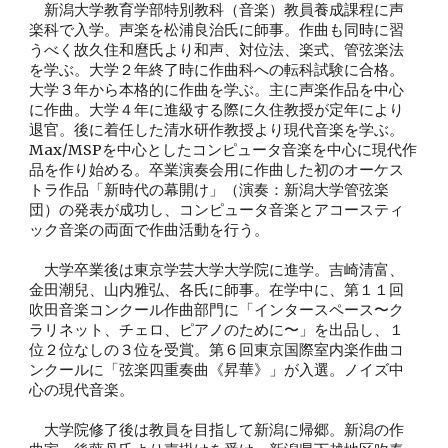
　新潟大学教育学部特別教科（音楽）教員養成課程に声
楽科で入学。声楽を松浦良治氏に師事。作曲も同時に習
うべく故久住和麿
氏
より和声、対位法、楽式、管弦楽法
を学ぶ。大学２年終了時に作曲科への転科試験に合格。
大学３年から本格的に作曲を学ぶ。主に声楽作品を中心
に作曲。大学４年に進級する際に久住教授が定年により
退官。後に着任した清水研作教授より現代音楽を学ぶ。
Max/MSPを中心とした
コンピュータ音楽を中心に現代作
品を作り始める。卒業演奏会用に作曲した初のオーケス
トラ作品「新時代の幕開け」（演奏：新潟大学管弦楽
団）の発表が成功し、コンピュータ音楽とアコースティ
ック音楽の両面で作曲活動を行う。
　大学
卒業後は東京学芸大学大学院に進学。吉崎清富、
金田潮兒、山内雅弘、各氏に師事。在学中に、第１１回
吹田音楽コンクール作曲部門に「インタースペース〜ク
ラリネット、チェロ、ピアノのために〜」を出品し、１
位２位なしの３位を受賞。第６回東京国際室内楽作曲コ
ンクールに「弦楽四重奏曲《昇華》」が入選。ノイズ中
心の現代音楽。
　大学院修了後は教員を目指して新潟に帰郷。新潟の作