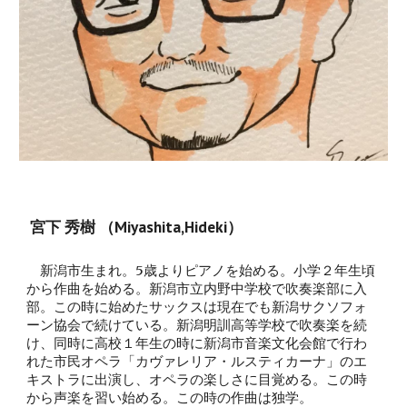
 宮下 秀樹 （Miyashita,Hideki）
　新潟市生まれ。5歳よりピアノを始める。
小学２年生
頃
から作曲を始める。新潟市立内野中学校で吹奏楽部に入
部。この時に始めたサックスは現在でも新潟サクソフォ
ーン協会で続けている。新潟明訓高等学校で吹奏楽を続
け、同時に高校１年生の時に新潟市音楽文化会館で行わ
れた市民オペラ「カヴァレリア・ルスティカーナ」のエ
キストラに出演し、オペラの楽しさに目覚める。この時
から声楽を習い始める。この時の作曲は独学。