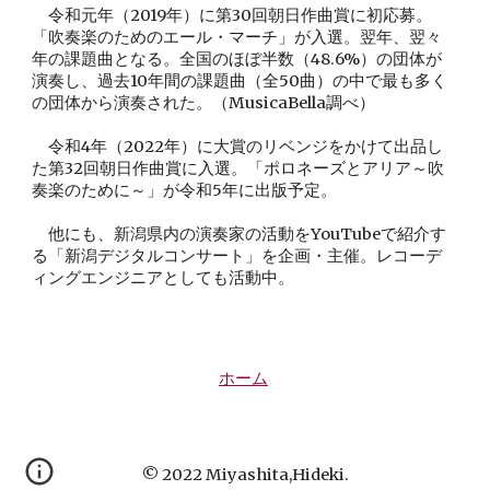
　令和元年（2019年）に第30回朝日作曲賞に初応募。
「吹奏楽のためのエール・マーチ」が入選。翌年、翌々
年の課題曲となる。全国のほぼ半数（48.6%）の団体が
演奏し、過去10年間の課題曲（全50曲）の中で最も多く
の団体から演奏された。（MusicaBella調べ）
　令和4年（2022年）に大賞のリベンジをかけて出品し
た第32回朝日作曲賞に入選。「ポロネーズとアリア～吹
奏楽のために～」が令和5年に出版予定。
他にも、
新潟県内の
演奏家の活動をYouTubeで紹介す
る「新潟デジタルコンサート」を企画・主催。レコーデ
ィングエンジニアとしても活動中。
ホーム
©︎ 2022
Miyashita,Hideki.