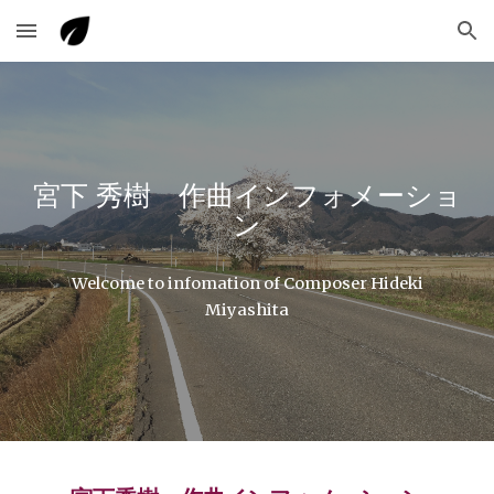
Skip to main content
Skip to navigation
宮下 秀樹 作曲インフォメーショ
ン
Welcome to infomation of Composer Hideki
Miyashita