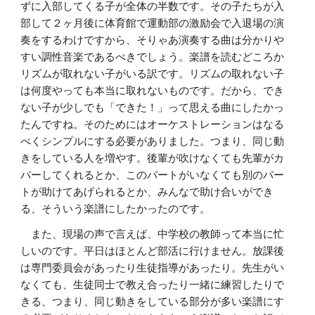
ずに入部してくる子が全体の半数です。その子たちが入
部して２ヶ月後に体育館で運動部の激励会で入退場の演
奏をするわけですから、そりゃあ演奏する曲は分かりや
すい調性音楽であるべきでしょう。楽譜を読むどころか
リズムが取れない子がいる訳です。リズムの取れない子
は何度やっても本当に取れないものです。だから、でき
ない子が少しでも「できた！」って思える曲にしたかっ
たんですね。そのためにはオーケストレーションはなる
べくシンプルにする必要がありました。つまり、同じ動
きをしている人を増やす。後輩が吹けなくても先輩がカ
バーしてくれるとか、このパートがいなくても別のパー
トが助けてあげられるとか、みんなで助け合いができ
る、そういう楽譜にしたかったのです。
　また、現場の声で言えば、中学校の教師って本当に忙
しいのです。平日はほとんど部活に行けません。放課後
は専門委員会があったり生徒指導があったり。先生がい
なくても、生徒同士で教え合ったり一緒に練習したりで
きる、つまり、同じ動きをしている部分が多い楽譜にす