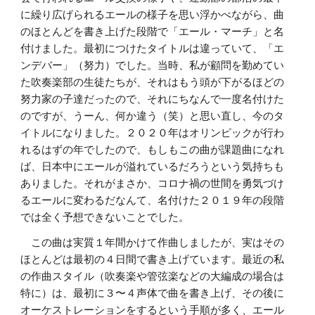
に繰り広げられるエールの様子を思い浮かべながら、曲
のほとんどを書き上げた段階で「エール・マーチ」と名
付けました。最初につけたタイトルは違っていて、「エ
ンデバー」（努力）でした。当時、私が顧問を勤めてい
た吹奏楽部の生徒たちが、それはもう頭が下がるほどの
努力家の子達だったので、それにちなんで一度名付けた
のですが、うーん、何か違う（笑）と思い直し、今のタ
イトルになりました。２０２０年はオリンピックが行わ
れるはずの年でしたので、もしもこの曲が課題曲になれ
ば、日本中にエールが溢れているだろうという気持ちも
ありました。それがまさか、コロナ禍の世間を勇気づけ
るエールに変わるだなんて、名付けた２０１９年の段階
では全く予想できないことでした。
　この曲は実質１年間かけて作曲しましたが、実はその
ほとんどは最初の４日間で書き上げています。最近の私
の作曲スタイル（吹奏楽や管弦楽などの大編成の場合は
特に）は、最初に３〜４声体で曲を書き上げ、その後に
オーケストレーションをするという手順が多く、エール