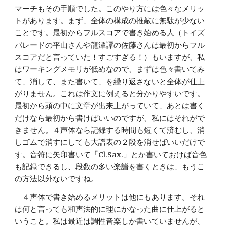
マーチもその手順でした。このやり方には色々なメリッ
トがあります。まず、全体の構成の推敲に無駄が少ない
ことです。最初からフルスコアで書き始める人（トイズ
パレードの平山さんや龍潭譚の佐藤さんは最初からフル
スコアだと言っていた！すごすぎる！）もいますが、私
はワーキングメモリが低めなので、まずは色々書いてみ
て、消して、また書いて、を繰り返さないと全体が仕上
がりません。これは作文に例えると分かりやすいです。
最初から頭の中に文章が出来上がっていて、あとは書く
だけなら最初から書けばいいのですが、私にはそれがで
きません。４声体なら記録する時間も短くて済むし、消
しゴムで消すにしても大譜表の２段を消せばいいだけで
す。音符に矢印書いて「Cl.Sax.」とか書いておけば音色
も記録できるし、段数の多い楽譜を書くときは、もうこ
の方法以外ないですね。
　４声体で書き始めるメリットは他にもあります。それ
は何と言っても和声法的に理にかなった曲に仕上がると
いうこと。私は最近は調性音楽しか書いていませんが、