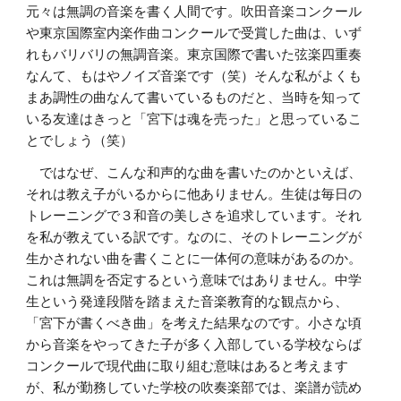
元々は無調の音楽を書く人間です。吹田音楽コンクール
や東京国際室内楽作曲コンクールで受賞した曲は、いず
れもバリバリの無調音楽。東京国際で書いた弦楽四重奏
なんて、もはやノイズ音楽です（笑）そんな私がよくも
まあ調性の曲なんて書いているものだと、当時を知って
いる友達はきっと「宮下は魂を売った」と思っているこ
とでしょう（笑）
　ではなぜ、こんな和声的な曲を書いたのかといえば、
それは教え子がいるからに他ありません。生徒は毎日の
トレーニングで３和音の美しさを追求しています。それ
を私が教えている訳です。なのに、そのトレーニングが
生かされない曲を書くことに一体何の意味があるのか。
これは無調を否定するという意味ではありません。中学
生という発達段階を踏まえた音楽教育的な観点から、
「宮下が書くべき曲」を考えた結果なのです。小さな頃
から音楽をやってきた子が多く入部している学校ならば
コンクールで現代曲に取り組む意味はあると考えます
が、私が勤務していた学校の吹奏楽部では、楽譜が読め